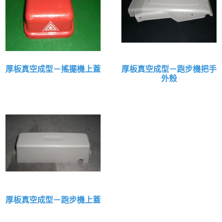
厚板真空成型－搖擺機上蓋
厚板真空成型－跑步機把手
外殼
厚板真空成型－跑步機上蓋