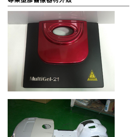
空成型|設計|開模|CNC5D加工