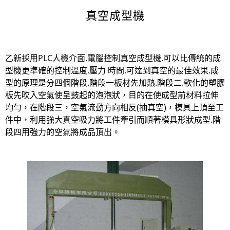
真空成型機
乙新採用PLC人機介面.電腦控制真空成型機.可以比傳統的成
型機更準確的控制溫度.壓力 時間.可達到真空的最佳效果.成
型的原理是分四個階段.階段一板材先加熱.階段二.軟化的塑膠
板先吹入空氣使呈鼓起的泡泡狀，目的在使成型前材料拉伸
均勻，在階段三，空氣流動方向相反(抽真空)，模具上頂至工
件中，利用強大真空吸力將工件牽引而順著模具形狀成型.階
段四用強力的空氣將成品頂出。