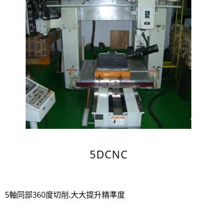
空成型|設計|開模|CNC5D加工
5DCNC
5軸同部360度切削.大大提升精準度