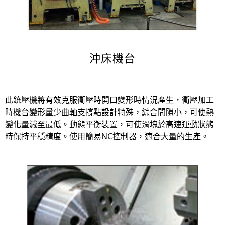
沖床機台
此銃壓機將有效克服衝壓時開口變形時情況產生，衝壓加工
時機台變形量少曲軸支撐點設計特殊，綜合間隙小，可使熱
變化量減至最低。動態平衡裝置，可使滑塊於高速運動狀態
時保持平穩精度。使用簡易NC控制器，適合大量的生產。