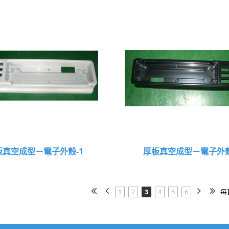
板真空成型－電子外殼-1
厚板真空成型－電子外
1
2
3
4
5
6
每