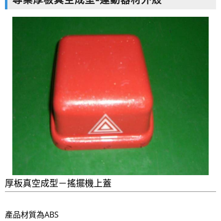
專業厚板真空成型-運動器材外殼
空成型|設計|開模|CNC5D加工
厚板真空成型－搖擺機上蓋
產品材質為ABS