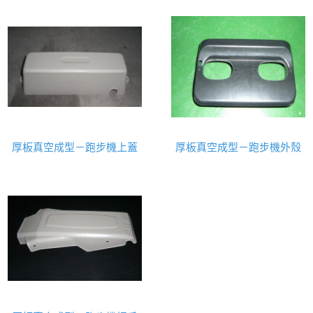
厚板真空成型－跑步機上蓋
厚板真空成型－跑步機外殼