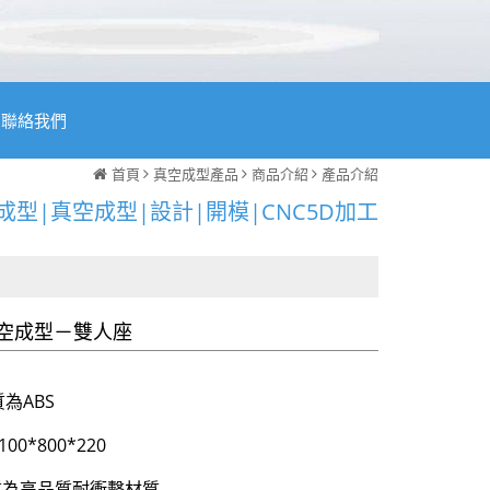
聯絡我們
首頁
真空成型產品
商品介紹
產品介紹
型|真空成型|設計|開模|CNC5D加工
型|真空成型|設計|開模|CNC5D加工
空成型－雙人座
為ABS
00*800*220
質為高品質耐衝擊材質