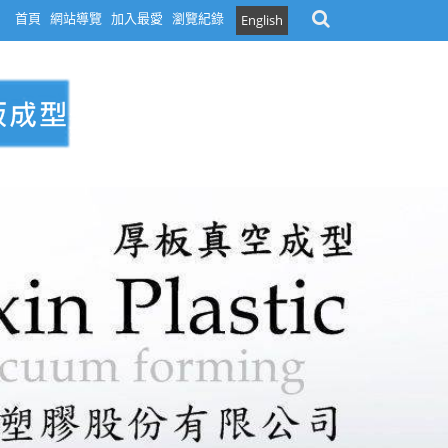
首頁
網站導覽
加入最愛
瀏覽紀錄
English