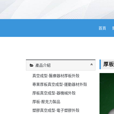
首頁
厚板
產品介紹
真空成型-醫療器材厚板外殼
專業厚板真空成型-運動器材外殼
厚板真空成型-器機械外殼
厚板-壓克力製品
塑膠真空成型-電子塑膠外殼