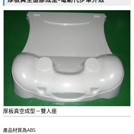
厚板真空塑膠成型-電動代步車外殼
空成型|設計|開模|CNC5D加工
厚板真空成型－雙人座
產品材質為ABS